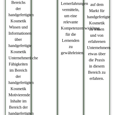
Bereichs
Lernerfahrungen
auf dem
der
vermitteln,
Markt für
handgefertigten
um eine
handgefertigte
Kosmetik
relevante
Kosmetik
Wissen und
Kompetenzentwicklung
zu lernen
Informationen
für die
und von
über
Lernenden
erfahrenen
handgefertigte
zu
Unternehmern
Kosmetik
gewährleisten.
etwas über
Unternehmerische
die Praxis
Fähigkeiten
in diesem
im Bereich
Bereich zu
der
erfahren.
handgefertigten
Kosmetik
Motivierende
Inhalte im
Bereich der
handgefertigten