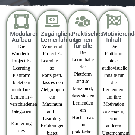
Modularer
Zugängliche
Praktisches
Motivierend
Aufbau
Lernerfahrung
Lernen
Inhalt
für alle
Die
Wonderful
Die
Die
Wonderful
Project E-
Plattform
Lerninhalte
Project E-
Learning ist
bietet
der
Learning
so
audiovisuelle
Plattform
Plattform
konzipiert,
Inhalte für
sind so
bietet ein
dass es den
die
konzipiert,
modulares
Zielgruppen
Lernenden,
dass sie den
Lernen in 4
ein
um ihre
Lernenden
verschiedenen
Maximum
Motivation
ein
Kategorien.
an E-
zu steigern,
Höchstmaß
Learning-
von
Kartierung
an
Erfahrungen
anderen
des
praktischen
bietet
Unternehmern