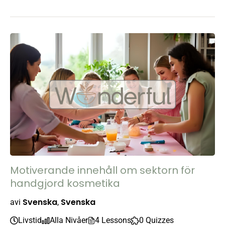
Motiverande innehåll om sektorn för
handgjord kosmetika
Svenska
Svenska
av
i
,
Livstid
Alla Nivåer
4 Lessons
0 Quizzes