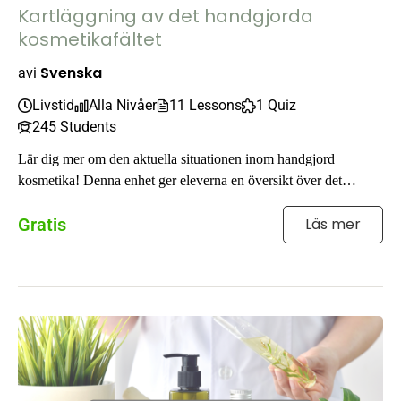
Kartläggning av det handgjorda
kosmetikafältet
Svenska
av
i
Livstid
Alla Nivåer
11 Lessons
1 Quiz
245 Students
Lär dig mer om den aktuella situationen inom handgjord
kosmetika! Denna enhet ger eleverna en översikt över det
handgjorda kosmetikområdet ...
Gratis
Läs mer