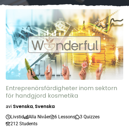
Entreprenörsfärdigheter inom sektorn
för handgjord kosmetika
Svenska
Svenska
av
i
,
Livstid
Alla Nivåer
6 Lessons
3 Quizzes
212 Students