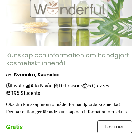
Kunskap och information om handgjort
kosmetiskt innehåll
Svenska
Svenska
av
i
,
Livstid
Alla Nivåer
10 Lessons
5 Quizzes
195 Students
Öka din kunskap inom området för handgjorda kosmetika!
Denna sektion ger lärande kunskap och information om tekniska
processer inom området ...
Gratis
Läs mer